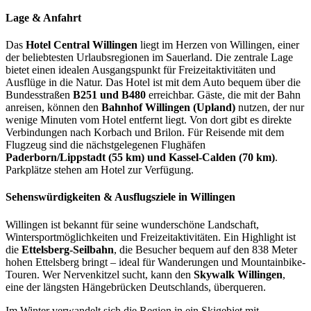
Lage & Anfahrt
Das
Hotel Central Willingen
liegt im Herzen von Willingen, einer
der beliebtesten Urlaubsregionen im Sauerland. Die zentrale Lage
bietet einen idealen Ausgangspunkt für Freizeitaktivitäten und
Ausflüge in die Natur. Das Hotel ist mit dem Auto bequem über die
Bundesstraßen
B251 und B480
erreichbar. Gäste, die mit der Bahn
anreisen, können den
Bahnhof Willingen (Upland)
nutzen, der nur
wenige Minuten vom Hotel entfernt liegt. Von dort gibt es direkte
Verbindungen nach Korbach und Brilon. Für Reisende mit dem
Flugzeug sind die nächstgelegenen Flughäfen
Paderborn/Lippstadt (55 km) und Kassel-Calden (70 km)
.
Parkplätze stehen am Hotel zur Verfügung.
Sehenswürdigkeiten & Ausflugsziele in Willingen
Willingen ist bekannt für seine wunderschöne Landschaft,
Wintersportmöglichkeiten und Freizeitaktivitäten. Ein Highlight ist
die
Ettelsberg-Seilbahn
, die Besucher bequem auf den 838 Meter
hohen Ettelsberg bringt – ideal für Wanderungen und Mountainbike-
Touren. Wer Nervenkitzel sucht, kann den
Skywalk Willingen
,
eine der längsten Hängebrücken Deutschlands, überqueren.
Im Winter verwandelt sich die Region in ein Skigebiet mit